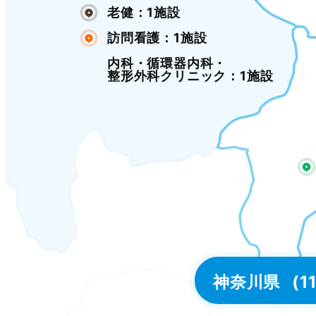
老健：1施設
訪問看護：1施設
内科・循環器内科・
整形外科クリニック：1施設
神奈川県
(11