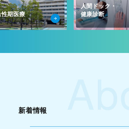
2
人間ドック・
急性期医療
健康診断
Ab
新着情報