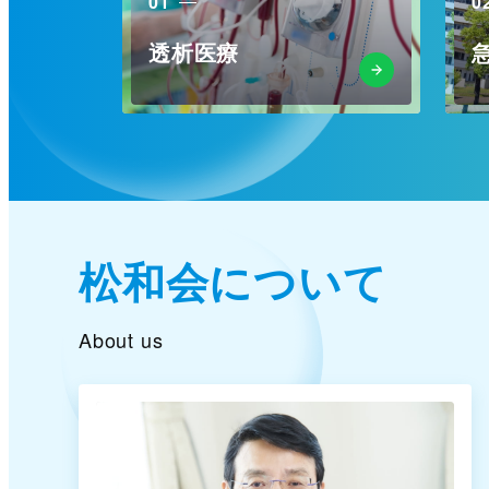
01
0
透析医療
松和会について
About us