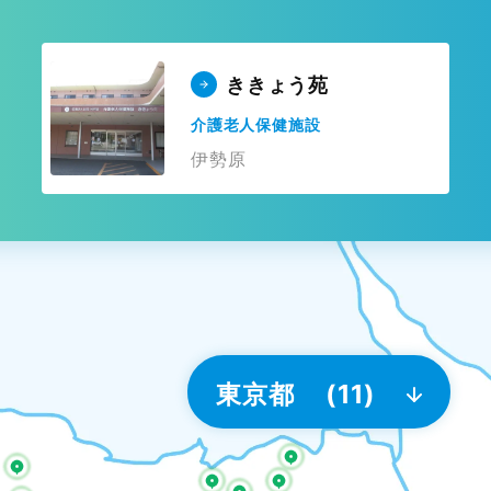
ききょう苑
介護老人保健施設
伊勢原
東京都
(11)