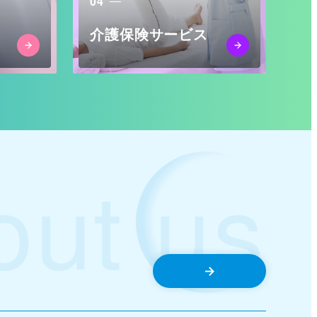
04
介護保険サービス
out us