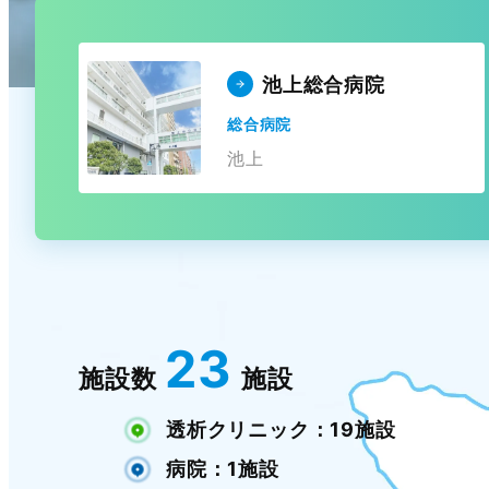
池上総合病院
総合病院
池上
23
施設数
施設
透析クリニック：19施設
病院：1施設