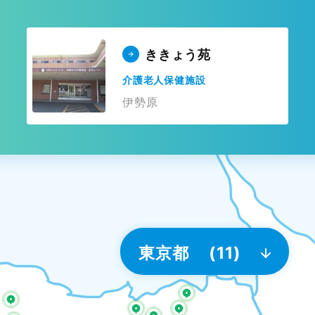
ききょう苑
介護老人保健施設
伊勢原
東京都
(11)