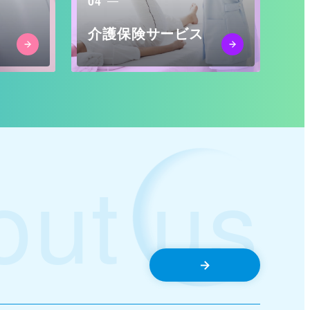
04
介護保険サービス
out us