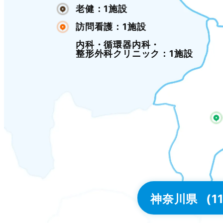
老健：1施設
訪問看護：1施設
内科・循環器内科・
整形外科クリニック：1施設
神奈川県
(11