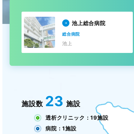
池上総合病院
総合病院
池上
23
施設数
施設
透析クリニック：19施設
病院：1施設