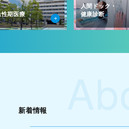
2
人間ドック・
急性期医療
健康診断
Ab
新着情報